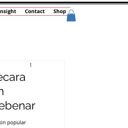
Insight
Contact
Shop
ecara
n
Sebenar
in popular 