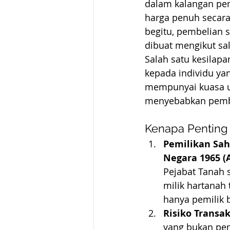
dalam kalangan pe
harga penuh secara
begitu, pembelian s
dibuat mengikut sa
Salah satu kesilap
kepada individu ya
mempunyai kuasa u
menyebabkan pembel
Kenapa Penting
Pemilikan Sah
Negara 1965 (A
Pejabat Tanah
milik hartanah 
hanya pemilik 
Risiko Transak
yang bukan pem