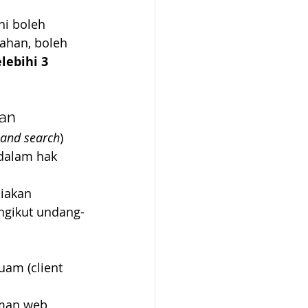
ni boleh 
lahan, boleh 
lebihi 3 
an
 land search
) 
dalam hak 
iakan 
engikut undang-
 
am (client 
aman web 