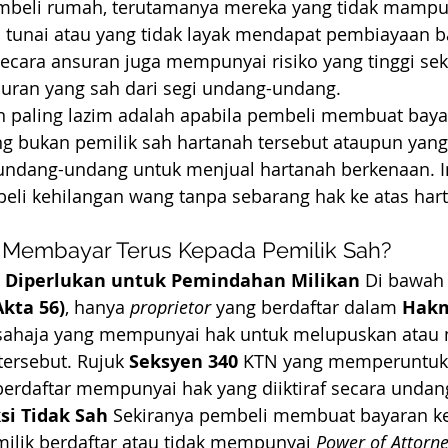
mbeli rumah, terutamanya mereka yang tidak mamp
 tunai atau yang tidak layak mendapat pembiayaan 
ecara ansuran juga mempunyai risiko yang tinggi seki
luran yang sah dari segi undang-undang.
an paling lazim adalah apabila pembeli membuat bay
ng bukan pemilik sah hartanah tersebut ataupun yang 
ndang-undang untuk menjual hartanah berkenaan. In
i kehilangan wang tanpa sebarang hak ke atas hart
 Membayar Terus Kepada Pemilik Sah?
 Diperlukan untuk Pemindahan Milikan
 Di bawah
kta 56)
, hanya 
proprietor
 yang berdaftar dalam 
Hakm
 sahaja yang mempunyai hak untuk melupuskan atau
tersebut. Rujuk 
Seksyen 340
 KTN yang memperuntuk
berdaftar mempunyai hak yang diiktiraf secara unda
si Tidak Sah
 Sekiranya pembeli membuat bayaran ke
ilik berdaftar atau tidak mempunyai 
Power of Attorn