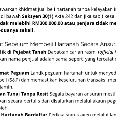
warkan khidmat jual beli hartanah tanpa kelayakan i
 di bawah 
Seksyen 30(1)
 Akta 242 dan jika sabit kesa
dak melebihi RM300,000.00 atau penjara tidak me
duanya sekali.
t Sebelum Membeli Hartanah Secara Ansur
ik di Pejabat Tanah
 Dapatkan carian rasmi (
official
an nama penjual adalah sama seperti yang tercatat 
dmat Peguam
 Lantik peguam hartanah untuk menyed
l beli (S&P) dan memastikan keseluruhan transaksi m
jamin.
an Tunai Tanpa Resit
 Segala bayaran ansuran mesti
an secara bertulis dan disalurkan melalui akaun pegu
oleh.
 Hartanah Berdaftar
 Periksa status agen melalui l