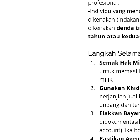
profesional.
-Individu yang mena
dikenakan tindakan
dikenakan 
denda ti
tahun atau kedua-
Langkah Selama
Semak Hak Mil
untuk memastik
milik.
Gunakan Khi
perjanjian jua
undang dan ter
Elakkan Bayar
didokumentasik
account) jika b
Pastikan Agen