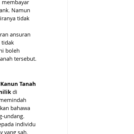
u membayar 
bank. Namun 
ranya tidak 
aran ansuran 
tidak 
i boleh 
anah tersebut.
 
Kanun Tanah 
ilik
 di 
 memindah 
kan bahawa 
ng-undang.
pada individu 
ey
 yang sah, 