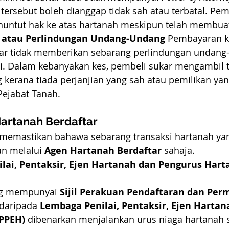
tersebut boleh dianggap tidak sah atau terbatal. Pemb
untut hak ke atas hartanah meskipun telah membua
n atau Perlindungan Undang-Undang
 Pembayaran k
tar tidak memberikan sebarang perlindungan undang
. Dalam kebanyakan kes, pembeli sukar mengambil t
kerana tiada perjanjian yang sah atau pemilikan yan
Pejabat Tanah.
artanah Berdaftar
 memastikan bahawa sebarang transaksi hartanah ya
n melalui 
Agen Hartanah Berdaftar
 sahaja.
ilai, Pentaksir, Ejen Hartanah dan Pengurus Harta
g mempunyai 
Sijil Perakuan Pendaftaran dan Perm
daripada 
Lembaga Penilai, Pentaksir, Ejen Hartan
LPPEH)
 dibenarkan menjalankan urus niaga hartanah 