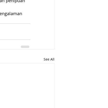
an penipuan 
pengalaman 
See All