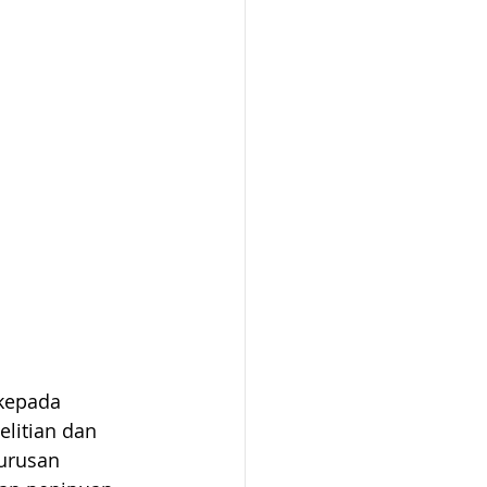
kepada 
litian dan 
urusan 