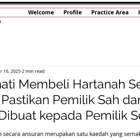
Welcome
Profile
Practice Area
u
r 16, 2025
2 min read
hati Membeli Hartanah S
 Pastikan Pemilik Sah da
Dibuat kepada Pemilik 
 secara ansuran merupakan satu kaedah yang semak