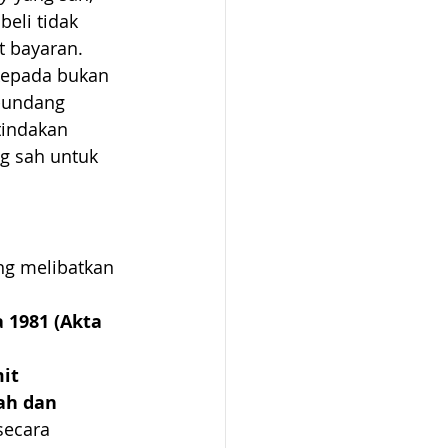
eli tidak 
t bayaran.
epada bukan 
-undang 
indakan 
g sah untuk 
ng melibatkan 
 1981 (Akta 
it 
ah dan 
secara 