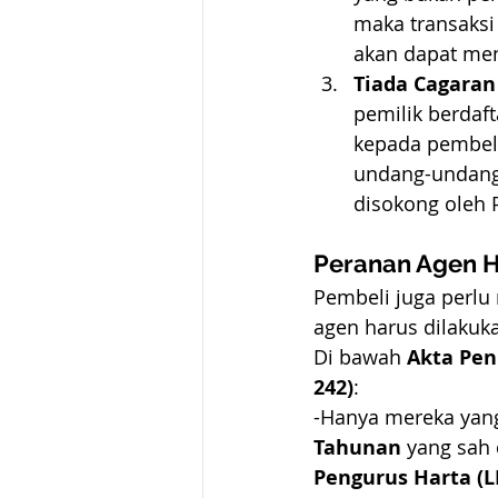
maka transaksi 
akan dapat men
Tiada Cagara
pemilik berdaf
kepada pembeli
undang-undang 
disokong oleh 
Peranan Agen H
Pembeli juga perlu
agen harus dilakuka
Di bawah 
Akta Pen
242)
:
-Hanya mereka yan
Tahunan
 yang sah 
Pengurus Harta (